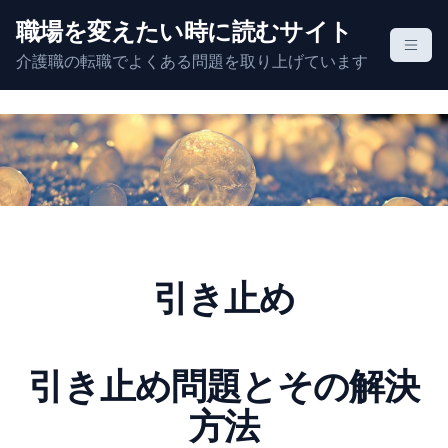
S
職場を変えたい時に読むサイト
k
介護職の転職でよくある問題を取り上げています
i
p
t
o
c
o
n
t
e
引き止め
n
t
引き止め問題とその解決
方法